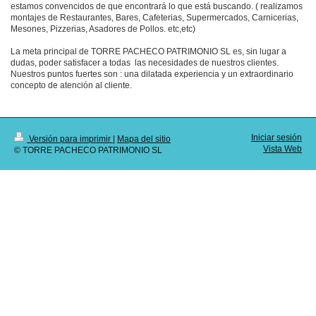
estamos convencidos de que encontrará lo que está buscando. ( realizamos
montajes de Restaurantes, Bares, Cafeterias, Supermercados, Carnicerias,
Mesones, Pizzerias, Asadores de Pollos. etc,etc)
La meta principal de
TORRE PACHECO PATRIMONIO SL
es, sin lugar a
dudas, poder satisfacer a todas las necesidades de nuestros clientes.
Nuestros puntos fuertes son : una dilatada experiencia y un extraordinario
concepto de atención al cliente.
Iniciar sesión
Versión para imprimir
|
Mapa del sitio
Vista Web
© TORRE PACHECO PATRIMONIO SL